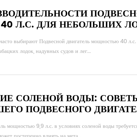
ЗВОДИТЕЛЬНОСТИ ПОДВЕСН
0 Л.С. ДЛЯ НЕБОЛЬШИХ Л
асто выбирают Подвесной двигатель мощностью 40 л.с. 
ацких лодок, надувных судов и лег...
ИЕ СОЛЕНОЙ ВОДЫ: СОВЕТ
ШЕГО ПОДВЕСНОГО ДВИГАТЕ
ль мощностью 9,9 л.с. в условиях соленой воды требует
ожет постепенно влиять на мета...