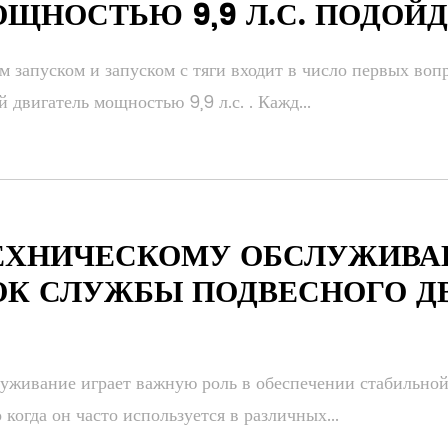
ОЩНОСТЬЮ 9,9 Л.С. ПОДОЙ
 запуском и запуском с тяги входит в число первых воп
 двигатель мощностью 9,9 л.с. . Кажд...
ТЕХНИЧЕСКОМУ ОБСЛУЖИВ
ОК СЛУЖБЫ ПОДВЕСНОГО 
уживание играет важную роль в обеспечении стабильной
 когда он часто используется в различных...