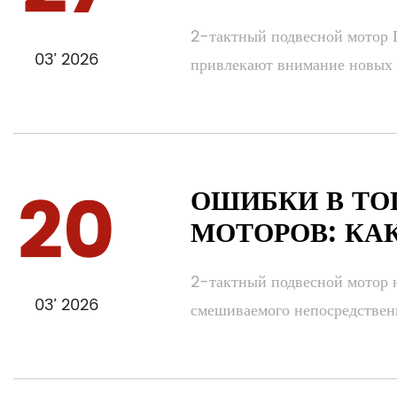
2-тактный подвесной мотор П
03’ 2026
привлекают внимание новых в
20
ОШИБКИ В ТО
МОТОРОВ: КА
2-тактный подвесной мотор н
03’ 2026
смешиваемого непосредственно