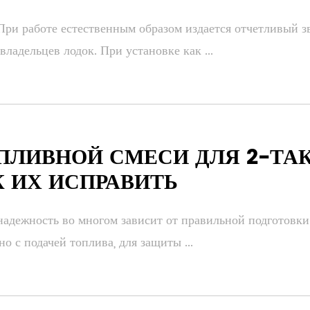
ри работе естественным образом издается отчетливый зв
ладельцев лодок. При установке как ...
ПЛИВНОЙ СМЕСИ ДЛЯ 2-Т
К ИХ ИСПРАВИТЬ
адежность во многом зависит от правильной подготовки т
 с подачей топлива, для защиты ...