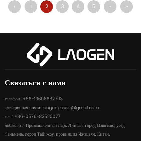
‹
1
2
3
4
5
›
››
Связаться с нами
телефон: +86-13606682703
электронная почта:
laogenpower@gmail.com
тел.: +86-0576-83520077
добавлять: Промышленный парк Линган, город Цзянтьяо, уезд
Саньмэнь, город Тайчжоу, провинция Чжэцзян, Китай.