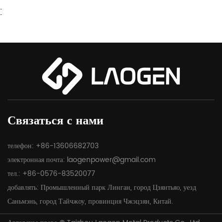
-
-
Связаться с нами
телефон: +86-13606682703
электронная почта:
laogenpower@gmail.com
тел.: +86-0576-83520077
добавлять: Промышленный парк Линган, город Цзянтьяо, уезд
Саньмэнь, город Тайчжоу, провинция Чжэцзян, Китай.