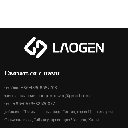
-
-
Связаться с нами
телефон: +86-13606682703
электронная почта:
laogenpower@gmail.com
тел.: +86-0576-83520077
добавлять: Промышленный парк Линган, город Цзянтьяо, уезд
Саньмэнь, город Тайчжоу, провинция Чжэцзян, Китай.