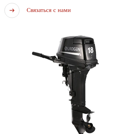
подчеркнув его явные преимущества, которые меняют
Связаться с нами
правила игры в отрасли.
Применение 2-тактного надежного подвесного мотора
мощностью 18 л.с.:
Коммерческий патруль. Патрулирование обширных
водоемов, таких как озера, реки и береговые линии,
является важнейшим аспектом обеспечения
безопасности и защищенности. Надежный двухтактный
подвесной мотор мощностью 18 л.с. обеспечивает
необходимую мощность и скорость для эффективного
патрулирования, гарантируя защиту коммерческих
интересов и общественности.
Спасательные операции: Быстрое реагирование во
время спасательных операций часто является вопросом