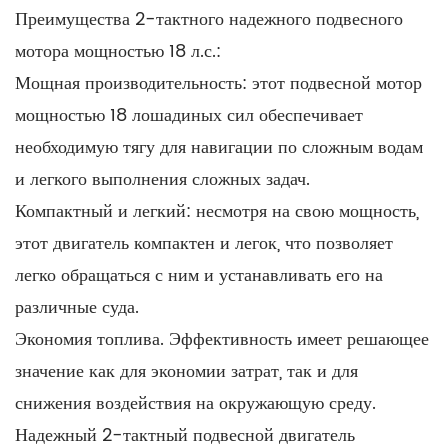
полагаются на 2-тактный надежный подвесной мотор
Преимущества 2-тактного надежного подвесного
мощностью 18 л.с. для перевозки оборудования и
мотора мощностью 18 л.с.:
персонала. Его долговечность гарантирует, что он
Мощная производительность: этот подвесной мотор
сможет выдержать суровые условия научных миссий в
мощностью 18 лошадиных сил обеспечивает
различных условиях.
необходимую тягу для навигации по сложным водам
Геодезические и картографические исследования.
и легкого выполнения сложных задач.
Гидрографические исследования и морское
Компактный и легкий: несмотря на свою мощность,
картографирование требуют точности и аккуратности.
этот двигатель компактен и легок, что позволяет
Стабильность и простота управления этого подвесного
легко обращаться с ним и устанавливать его на
мотора позволяют геодезистам собирать данные без
различные суда.
сбоев, способствуя составлению точных
Экономия топлива. Эффективность имеет решающее
картографических и навигационных карт.
значение как для экономии затрат, так и для
Мониторинг окружающей среды: Мониторинг и защита
снижения воздействия на окружающую среду.
морских экосистем требует доступа к отдаленным
Надежный 2-тактный подвесной двигатель